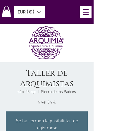
EUR (€)
Taller de
Arquimistas
sáb, 25 ago
  |  
Sierra de los Padres
Nivel 3 y 4.
Se ha cerrado la posibilidad de
registrarse.