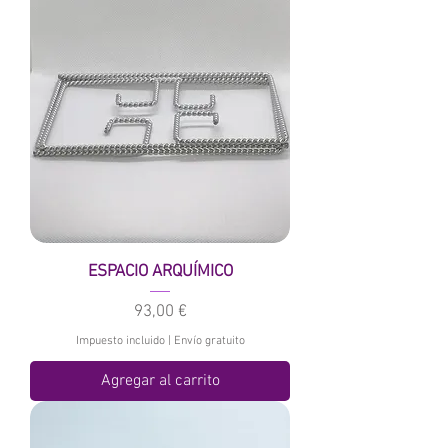
ESPACIO ARQUÍMICO
Precio
93,00 €
Impuesto incluido
|
Envío gratuito
Agregar al carrito