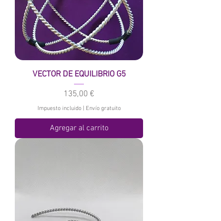
VECTOR DE EQUILIBRIO G5
Precio
135,00 €
Impuesto incluido
|
Envío gratuito
Agregar al carrito