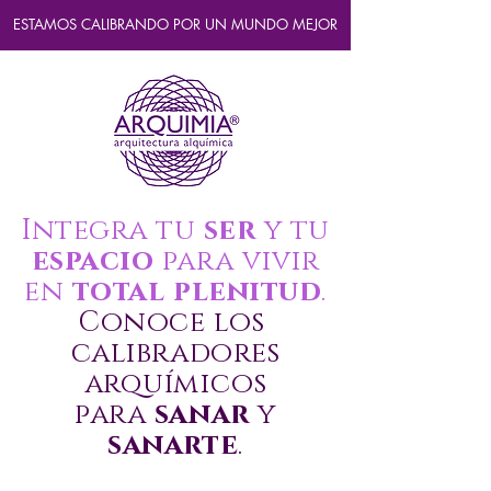
ESTAMOS CALIBRANDO POR UN MUNDO MEJOR
Integra tu
ser
y tu
espacio
para vivir
en
total plenitud
.
Conoce los
calibradores
arquímicos
para
sanar
y
sanarte
.