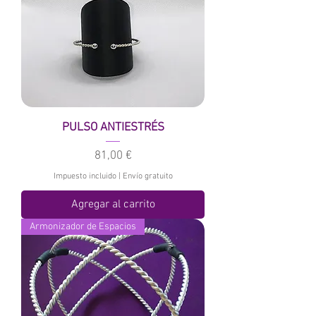
PULSO ANTIESTRÉS
Precio
81,00 €
Impuesto incluido
|
Envío gratuito
Agregar al carrito
Armonizador de Espacios