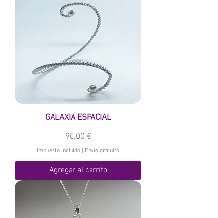
GALAXIA ESPACIAL
Precio
90,00 €
Impuesto incluido
|
Envío gratuito
Agregar al carrito