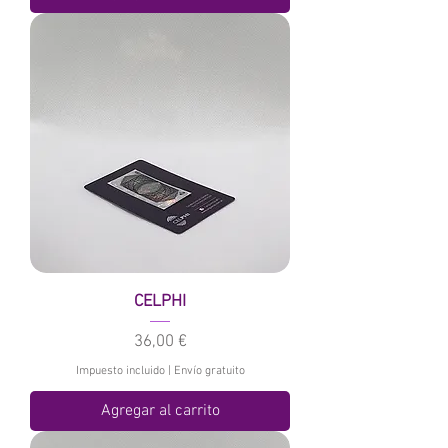
CELPHI
Precio
36,00 €
Impuesto incluido
|
Envío gratuito
Agregar al carrito