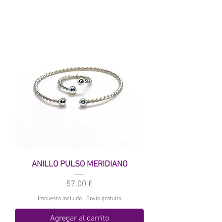
ANILLO PULSO MERIDIANO
Precio
57,00 €
Impuesto incluido
|
Envío gratuito
Agregar al carrito